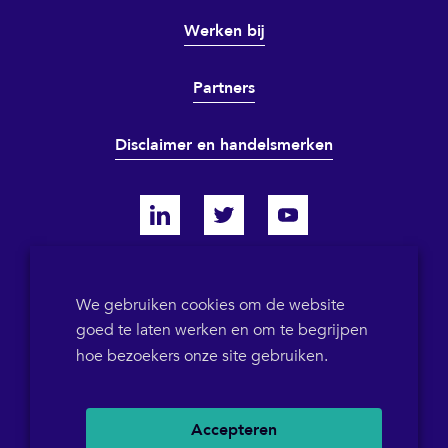
Werken bij
Partners
Disclaimer en handelsmerken
KVK 64698319
We gebruiken cookies om de website
goed te laten werken en om te begrijpen
BTW-ID NL855786358B01
POB 1546
+31(0)36 5367573
hoe bezoekers onze site gebruiken.
Accepteren