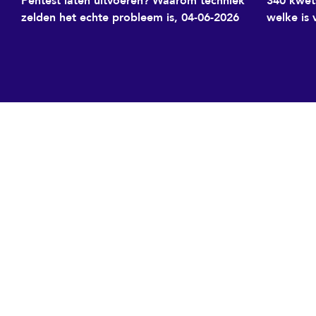
Pentest laten uitvoeren? Waarom techniek
340 kwet
zelden het echte probleem is, 04-06-2026
welke is 