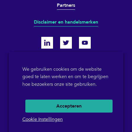
Partners
Disclaimer en handelsmerken
KVK 64698319
We gebruiken cookies om de website
goed te laten werken en om te begrijpen
BTW-ID NL855786358B01
POB 1546
+31(0)36 5367573
hoe bezoekers onze site gebruiken.
Accepteren
Cookie Instellingen
Continu beveiligd tegen