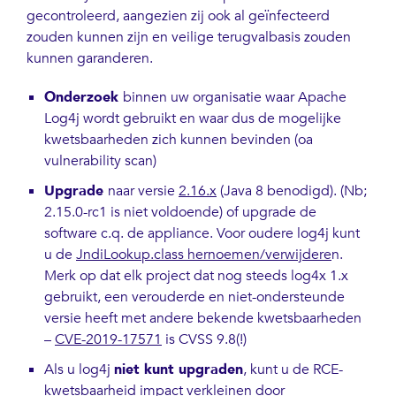
gecontroleerd, aangezien zij ook al geïnfecteerd
zouden kunnen zijn en veilige terugvalbasis zouden
kunnen garanderen.
Onderzoek
binnen uw organisatie waar Apache
Log4j wordt gebruikt en waar dus de mogelijke
kwetsbaarheden zich kunnen bevinden (oa
vulnerability scan)
Upgrade
naar versie
2.16.x
(Java 8 benodigd). (Nb;
2.15.0-rc1 is niet voldoende) of upgrade de
software c.q. de appliance. Voor oudere log4j kunt
u de
JndiLookup.class hernoemen/verwijdere
n.
Merk op dat elk project dat nog steeds log4x 1.x
gebruikt, een verouderde en niet-ondersteunde
versie heeft met andere bekende kwetsbaarheden
–
CVE-2019-17571
is CVSS 9.8(!)
Als u log4j
niet kunt upgraden
, kunt u de RCE-
kwetsbaarheid impact
verkleinen
door