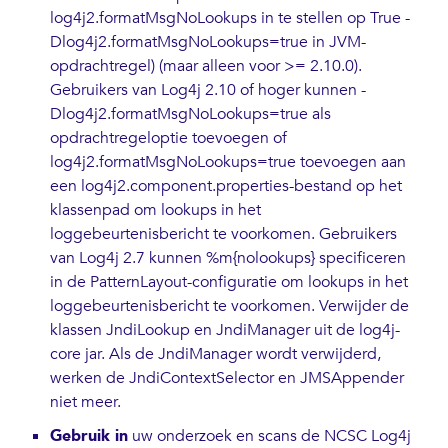
log4j2.formatMsgNoLookups
in te stellen op
True -
Dlog4j2.formatMsgNoLookups=true
in JVM-
opdrachtregel) (maar alleen voor >= 2.10.0).
Gebruikers van Log4j 2.10 of hoger kunnen
-
Dlog4j2.formatMsgNoLookups=true
als
opdrachtregeloptie toevoegen of
log4j2.formatMsgNoLookups=true
toevoegen aan
een log4j2.component.properties-bestand op het
klassenpad om lookups in het
loggebeurtenisbericht te voorkomen. Gebruikers
van Log4j 2.7 kunnen
%m{nolookups}
specificeren
in de PatternLayout-configuratie om lookups in het
loggebeurtenisbericht te voorkomen. Verwijder de
klassen
JndiLookup
en
JndiManager
uit de log4j-
core jar. Als de
JndiManager
wordt verwijderd,
werken de
JndiContextSelector
en
JMSAppender
niet meer.
Gebruik in
uw onderzoek en scans de NCSC Log4j