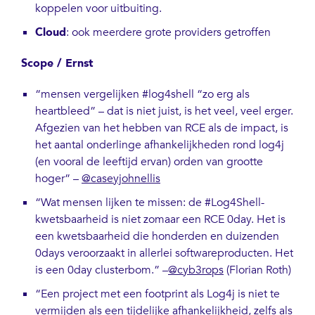
koppelen voor uitbuiting.
Cloud
: ook meerdere grote providers getroffen
Scope / Ernst
“mensen vergelijken #log4shell “zo erg als
heartbleed” – dat is niet juist, is het veel, veel erger.
Afgezien van het hebben van RCE als de impact, is
het aantal onderlinge afhankelijkheden rond log4j
(en vooral de leeftijd ervan) orden van grootte
hoger” –
@caseyjohnellis
“Wat mensen lijken te missen: de #Log4Shell-
kwetsbaarheid is niet zomaar een RCE 0day. Het is
een kwetsbaarheid die honderden en duizenden
0days veroorzaakt in allerlei softwareproducten. Het
is een 0day clusterbom.” –
@cyb3rops
(Florian Roth)
“Een project met een footprint als Log4j is niet te
vermijden als een tijdelijke afhankelijkheid, zelfs als