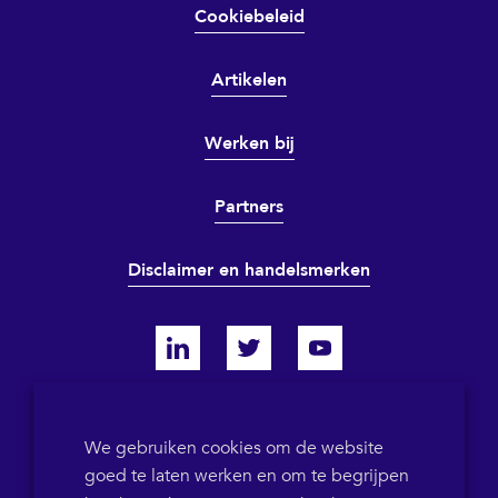
Cookiebeleid
Artikelen
Werken bij
Partners
Disclaimer en handelsmerken
KVK 64698319
We gebruiken cookies om de website
goed te laten werken en om te begrijpen
BTW-ID NL855786358B01
POB 1546