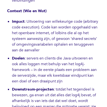
verbindingen
Context (Wie en Wat)
Impact
: Uitvoering van willekeurige code (arbitrary
code execution). Code kan worden opgehaald van
het openbare internet, of lolbins die al op het
systeem aanwezig zijn, of gewoon ‘shared secrets’
of omgevingsvariabelen ophalen en teruggeven
aan de aanvaller
Doelen
: servers en clients die Java uitvoeren en
ook alles loggen met behulp van het log4j-
framework – in de eerste plaats een probleem aan
de serverzijde, maar elk kwetsbaar eindpunt kan
een doel of een draaipunt zijn
Downstream-projecten
: totdat het tegendeel is
bewezen, ga ervan uit dat alles dat log4j bevat, of
afhankelijk is van iets dat dat wel doet, wordt
beïnvloed op een manier die mitigatie vereist; zie