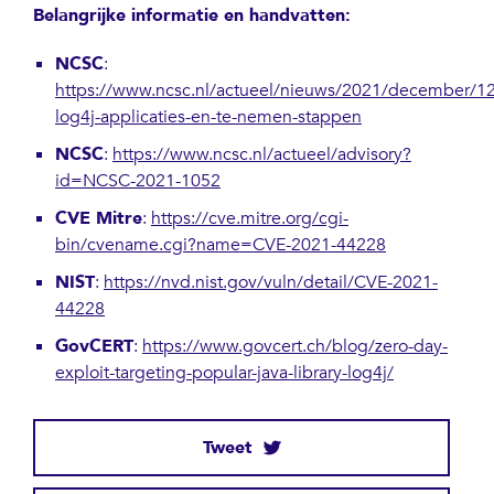
Belangrijke informatie en handvatten:
NCSC
:
https://www.ncsc.nl/actueel/nieuws/2021/december/1
log4j-applicaties-en-te-nemen-stappen
NCSC
:
https://www.ncsc.nl/actueel/advisory?
id=NCSC-2021-1052
CVE Mitre
:
https://cve.mitre.org/cgi-
bin/cvename.cgi?name=CVE-2021-44228
NIST
:
https://nvd.nist.gov/vuln/detail/CVE-2021-
44228
GovCERT
:
https://www.govcert.ch/blog/zero-day-
exploit-targeting-popular-java-library-log4j/
Tweet