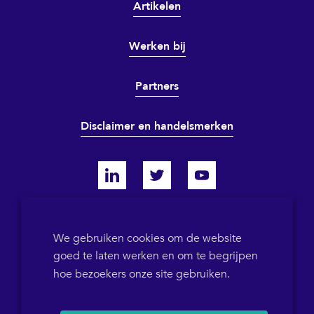
Artikelen
Werken bij
Partners
Disclaimer en handelsmerken
KVK 64698319
We gebruiken cookies om de website
goed te laten werken en om te begrijpen
BTW-ID NL855786358B01
POB 1546
+31(0)36 5367573
hoe bezoekers onze site gebruiken.