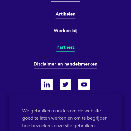
Artikelen
Werken bij
Partners
Disclaimer en handelsmerken
KVK 64698319
We gebruiken cookies om de website
goed te laten werken en om te begrijpen
BTW-ID NL855786358B01
POB 1546
+31(0)36 5367573
hoe bezoekers onze site gebruiken.