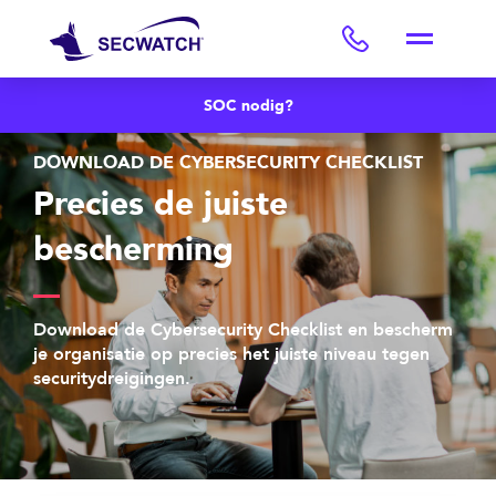
SOC nodig?
DOWNLOAD DE CYBERSECURITY CHECKLIST
Precies de juiste
bescherming
Download de Cybersecurity Checklist en bescherm
je organisatie op precies het juiste niveau tegen
securitydreigingen.